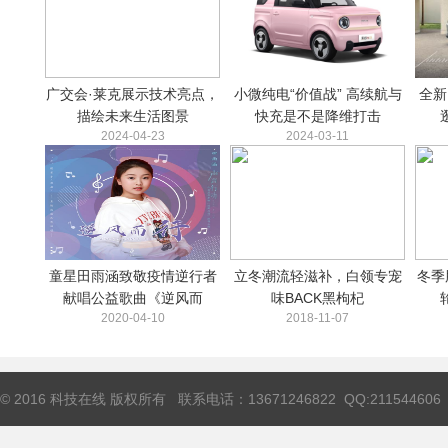
广交会·莱克展示技术亮点，
小微纯电“价值战” 高续航与
全新
描绘未来生活图景
快充是不是降维打击
2024-04-23
2024-03-11
童星田雨涵致敬疫情逆行者
立冬潮流轻滋补，白领专宠
冬季
献唱公益歌曲《逆风而
味BACK黑枸杞
2020-04-10
2018-11-07
© 2016 科技在线 版权所有 联系电话：13671246822 QQ:211544606 