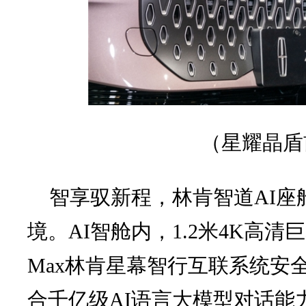
（
星耀晶盾
智享驭新程，林肯智道AI座
境。AI智舱内，1.2米4K高清
Max林肯星幕智行互联系统安
合千亿级AI语言大模型对话能