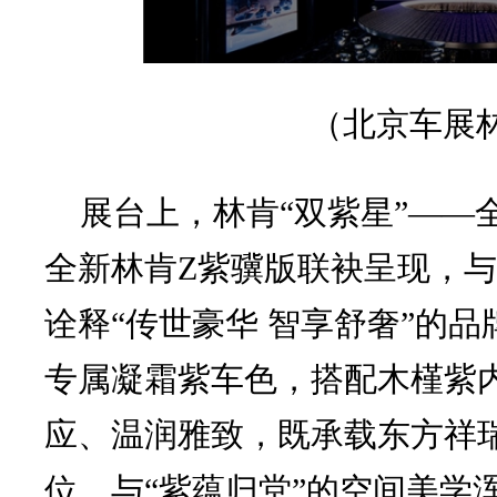
（
北京车展
展台上，林肯“双紫星”——
全新林肯Z紫骥版联袂呈现，
诠释“传世豪华 智享舒奢”的
专属凝霜紫车色，搭配木槿紫
应、温润雅致，既承载东方祥
位，与“紫蕴归堂”的空间美学