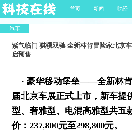
首页
新闻
财经
汽车
紫气临门 骐骥双驰 全新林肯冒险家北京
启预售
来源：互联网
2026-04-26
我要评论
(
)
·
豪华移动堡垒——全新林
届北京车展正式上市，新车提
型、奢雅型、电混高雅型共五
价：237,800元至298,800元。