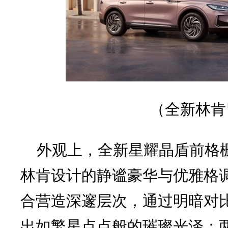
（
全新林肯
外观上，全新星耀晶盾前格
林肯设计的静谧豪华与优雅格
合营造深邃层次，通过明暗对
出如繁星点点般的璀璨光泽；两