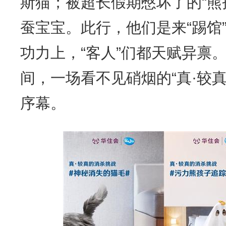
斯猫；被超长假期憋坏了的“熊
蚕宝宝。此行，他们是来“踢馆
功力上，“客人”们都天赋异禀
间，一场看不见硝烟的“真·较
序幕。